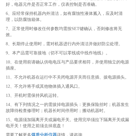
好，电器元件是否正常工作，仪表控制是否准确。
6、应经常保持机器内外清洁，如有腐蚀性液体溅入，应及时清
理，以防腐蚀箱体。
7、正常使用时修改任何参数均需按SET键确认，否则修改将无
效。
8、长期停止使用时，需对机器进行内外清洁并做好防尘处理。
9、本产品需可靠接地（切不可以零线或中线作地线）。
10、在使用前请确认供电电压与产品要求相符，并使用独立的电源
插座。
11、不允许机器在运行中不关闭电源开关而任意插、拔电源插头。
12、不允许将手或其他物体插入通风口。
13、开机时需保持风机运转。
14、有下列情况之一的需拔掉电源插头：更换保险丝时；机器发生
故障待检查修理时；机器长时间停用时；搬动机器时。
15、电源须加隔离开关或漏电开关。使用完毕须拉下隔离开关或漏
电开关！使用之前须去掉底盘！
需要了解更多
煤质分析仪器
详情，请咨询