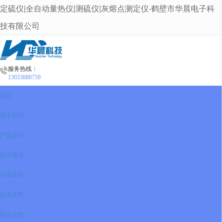
定硫仪|全自动量热仪|测硫仪|灰熔点测定仪-鹤壁市华晨电子科
很遗憾，因您的浏览器版本过低导致无法获得最佳浏览体验，推荐下载安装谷歌浏览器！
技有限公司
服务热线：
13033880759
首页
关于我们
产品展示
配件展示
行业新闻
技术文章
留言反馈