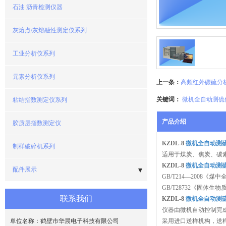
石油 沥青检测仪器
灰熔点/灰熔融性测定仪系列
工业分析仪系列
元素分析仪系列
上一条：
高频红外碳硫分
关键词：
微机全自动测硫
粘结指数测定仪系列
产品介绍
胶质层指数测定仪
KZDL-8
微机全自动测
制样破碎机系列
适用于煤炭、焦炭、碳
KZDL-8
微机全自动测
配件展示
GB/T214—2008《
GB/T28732《固体
- 量热仪/热量计配件
联系我们
KZDL-8
微机全自动测
仪器由微机自动控制完
- 测硫仪/定硫仪配件
单位名称：鹤壁市华晨电子科技有限公司
采用进口送样机构，送