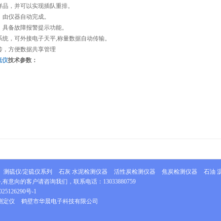
样品，并可以实现插队重排。
，由仪器自动完成。
，具备故障报警提示功能。
系统，可外接电子天平,称量数据自动传输。
传，方便数据共享管理
硫仪
技术参数：
测硫仪/定硫仪系列
石灰 水泥检测仪器
活性炭检测仪器
焦炭检测仪器
石油 
,有意向的客户请咨询我们，联系电话：
13033880759
25126290号-1
测定仪
鹤壁市华晨电子科技有限公司