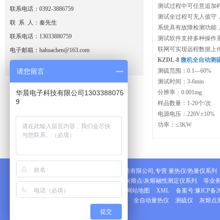
测试过程中可任意追加
联系电话：0392-3886759
- 马弗炉/工业分析仪配件
测试全过程可无人值守
联 系 人：秦先生
系统具有故障检测功能
- 粘结指数测定仪配件
联系电话：13033880759
测试软件支持多种操作
联网可实现远程数据上
电子邮箱：hahuachen@163.com
- 胶质层指数测定仪配件
KZDL-8
微机全自动测
单位地址：鹤壁市淇滨区黎阳路
请您留言
测硫范围：0.1—60%
- 灰熔点测定仪配件
测试时间：3-6min
华晨电子科技有限公司1303388075
分辨率：0.001mg
- 元素分析仪配件
9
样品数量：1-20个/次
电源电压：220V±10%
功率：≤3KW
鹤壁市华晨电子科技有限公司,专营
量热仪/热量仪系列
工业分析仪系列
灰熔点/灰熔融性测定仪系列
等业务
技术支持:
量热仪
网站地图
XML
备案号:
豫ICP备20
本站关键字:
定硫仪
全自动量热仪
测硫仪
灰熔点
提交